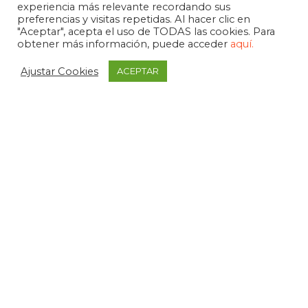
experiencia más relevante recordando sus
preferencias y visitas repetidas. Al hacer clic en
"Aceptar", acepta el uso de TODAS las cookies. Para
obtener más información, puede acceder
aquí.
Ajustar Cookies
ACEPTAR
APDEMA
La Paloma 1, bajo - Vitoria-Gasteiz
tel. +34 945 258 966
apdema@apdema.org
Política de Privacidad
|
Aviso Legal
Política Compliance
Declarada de Utilidad Pública, 1971