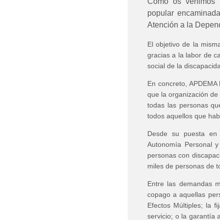
Como os venimos in
popular encaminada 
Atención a la Depen
El objetivo de la mism
gracias a la labor de c
social de la discapacid
En concreto, APDEMA ha
que la organización de
todas las personas qu
todos aquellos que habéi
Desde su puesta en m
Autonomía Personal y 
personas con discapaci
miles de personas de t
Entre las demandas má
copago a aquellas per
Efectos Múltiples; la 
servicio; o la garantí