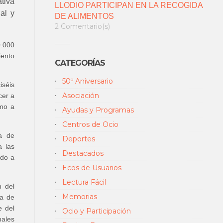
tiva
LLODIO PARTICIPAN EN LA RECOGIDA
al y
DE ALIMENTOS
2 Comentario(s)
0.000
iento
CATEGORÍAS
50º Aniversario
iséis
Asociación
cer a
omo a
Ayudas y Programas
Centros de Ocio
a de
Deportes
a las
Destacados
ado a
Ecos de Usuarios
Lectura Fácil
n del
Memorias
ta de
e del
Ocio y Participación
nales