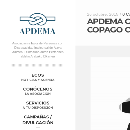
26 octubre, 2015
/
0 C
APDEMA CO
COPAGO C
Asociación a favor de Personas con
Discapacidad Intelectual de Álava
Adimen-Ezintasuna duten Pertsonen
aldeko Arabako Elkartea
MENÚ PRINCIPAL
Salta al
Salta al
ECOS
contenido
contenido
NOTICIAS Y AGENDA
secundario
principal
CONÓCENOS
LA ASOCIACIÓN
SERVICIOS
A TU DISPOSICIÓN
CAMPAÑAS /
DIVULGACIÓN