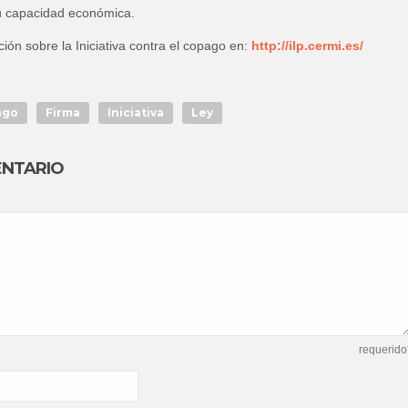
su capacidad económica.
ión sobre la Iniciativa contra el copago en:
http://ilp.cermi.es/
ago
Firma
Iniciativa
Ley
ENTARIO
requerido