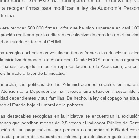
formando, APDEMA ha participado en la iniciativa legisla
a recoger firmas para modificar la ley de Autonomía Person
dencia.
a era recoger 500.000 firmas, cifra que ha sido superada en casi 10
aptación realizada por los diferentes colectivos integrados en el movim
ad articulado en torno al CERMI.
 recogido ochocientas veintiocho firmas frente a las doscientas diec
 la iniciativa demandó a la Asociación. Desde ECOS, queremos agrade
e habéis recogido firmas en representación de la Asociación, así c
s firmado a favor de la iniciativa.
archa, las políticas de las Administraciones sociales en materi
Atención a la Dependencia han creado una situación insostenible 
dad dependientes y sus familias. De hecho, la ley del copago ha situ
odo el Estado bajo el umbral de la pobreza.
s destacables recogidas en la iniciativa se encuentran la exclusió
sonas que perciban menos de 2,5 veces el indicador Público de Ren
fijación de un pago máximo por persona no superior al 60% del cost
a a cada persona de una cantidad mínima para destinar a gastos perso