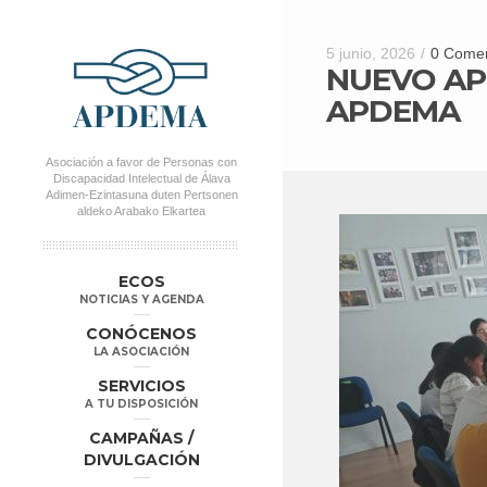
5 junio, 2026
/
0 Comen
NUEVO AP
APDEMA
Asociación a favor de Personas con
Discapacidad Intelectual de Álava
Adimen-Ezintasuna duten Pertsonen
aldeko Arabako Elkartea
MENÚ PRINCIPAL
Salta al
Salta al
ECOS
contenido
contenido
NOTICIAS Y AGENDA
secundario
principal
CONÓCENOS
LA ASOCIACIÓN
SERVICIOS
A TU DISPOSICIÓN
CAMPAÑAS /
DIVULGACIÓN