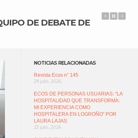
APDEMA ACE
Back to 
EL C
QUIPO DE DEBATE DE
NOTICIAS RELACIONADAS
Revista Ecos n° 145
29 julio, 2026
ECOS DE PERSONAS USUARIAS: “LA
HOSPITALIDAD QUE TRANSFORMA:
MI EXPERIENCIA COMO
HOSPITALERA EN LOGROÑO” POR
LAURA LAJAS
23 julio, 2026