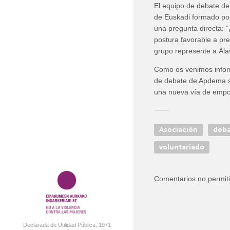
El equipo de debate de
de Euskadi formado por
una pregunta directa: “
postura favorable a pr
grupo represente a Ála
Como os venimos inform
de debate de Apdema se
una nueva vía de empo
Asociación
deb
voluntariado
Comentarios no permit
Declarada de Utilidad Pública, 1971