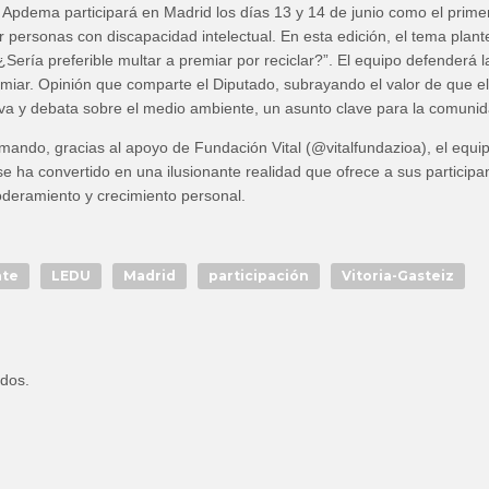
 Apdema participará en Madrid los días 13 y 14 de junio como el prime
 personas con discapacidad intelectual. En esta edición, el tema plant
¿Sería preferible multar a premiar por reciclar?”. El equipo defenderá l
emiar. Opinión que comparte el Diputado, subrayando el valor de que el
va y debata sobre el medio ambiente, un asunto clave para la comunid
ando, gracias al apoyo de Fundación Vital (@vitalfundazioa), el equi
 ha convertido en una ilusionante realidad que ofrece a sus participa
deramiento y crecimiento personal.
ate
LEDU
Madrid
participación
Vitoria-Gasteiz
idos.