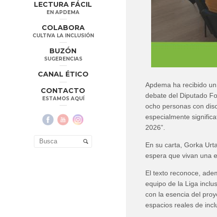
LECTURA FÁCIL
EN APDEMA
COLABORA
CULTIVA LA INCLUSIÓN
BUZÓN
SUGERENCIAS
CANAL ÉTICO
Apdema ha recibido un 
CONTACTO
debate del Diputado For
ESTAMOS AQUÍ
ocho personas con disc
especialmente significat
2026”.
En su carta, Gorka Urt
espera que vivan una e
El texto reconoce, adem
equipo de la Liga incl
con la esencia del pro
espacios reales de inc