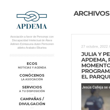
ARCHIVOS
Asociación a favor de Personas con
Discapacidad Intelectual de Álava
Adimen-Ezintasuna duten Pertsonen
27 octubre, 2022
/
aldeko Arabako Elkartea
JULIA Y P
APDEMA, 
MENÚ PRINCIPAL
Salta al
Salta al
ECOS
MOMENTO 
contenido
contenido
NOTICIAS Y AGENDA
PROGRAMA
secundario
principal
CONÓCENOS
EL PARQU
LA ASOCIACIÓN
SERVICIOS
A TU DISPOSICIÓN
CAMPAÑAS /
DIVULGACIÓN