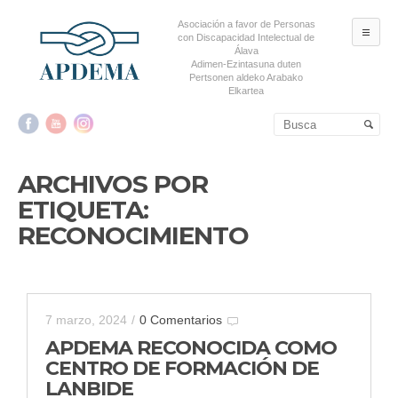
Asociación a favor de Personas
ME
con Discapacidad Intelectual de
Álava
Adimen-Ezintasuna duten
Pertsonen aldeko Arabako
Elkartea
Salta al contenido principal
Salta al contenido
secundario
ARCHIVOS POR
ETIQUETA:
RECONOCIMIENTO
7 marzo, 2024
/
0 Comentarios
APDEMA RECONOCIDA COMO
CENTRO DE FORMACIÓN DE
LANBIDE