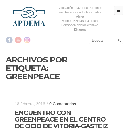
Asociación a favor de Personas
ME
con Discapacidad Intelectual de
Álava
Adimen-Ezintasuna duten
Pertsonen aldeko Arabako
Elkartea
Salta al contenido principal
Salta al contenido
secundario
ARCHIVOS POR
ETIQUETA:
GREENPEACE
18 febrero, 2016
/
0 Comentarios
ENCUENTRO CON
GREENPEACE EN EL CENTRO
DE OCIO DE VITORIA-GASTEIZ