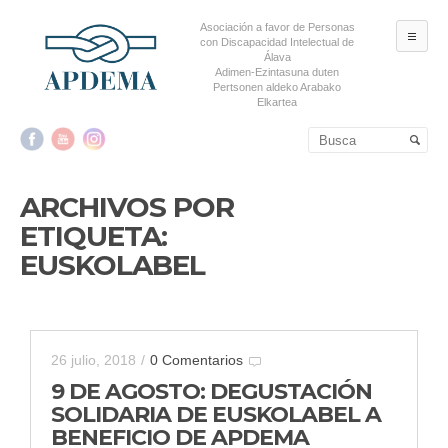
Asociación a favor de Personas
ME
con Discapacidad Intelectual de
Álava
Adimen-Ezintasuna duten
Pertsonen aldeko Arabako
Elkartea
Salta al contenido principal
Salta al contenido
secundario
ARCHIVOS POR
ETIQUETA:
EUSKOLABEL
26 julio, 2018
/
0 Comentarios
9 DE AGOSTO: DEGUSTACIÓN
SOLIDARIA DE EUSKOLABEL A
BENEFICIO DE APDEMA