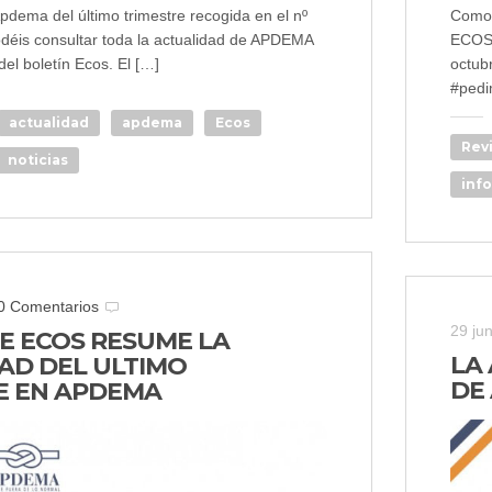
pdema del último trimestre recogida en el nº
Como c
déis consultar toda la actualidad de APDEMA
ECOS.
el boletín Ecos. El […]
octubr
#pedi
actualidad
apdema
Ecos
Rev
noticias
inf
0 Comentarios
29 ju
 DE ECOS RESUME LA
LA
AD DEL ULTIMO
DE 
E EN APDEMA