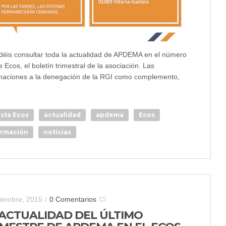
déis consultar toda la actualidad de APDEMA en el número
 Ecos, el boletín trimestral de la asociación. Las
maciones a la denegación de la RGI como complemento,
ista Ecos
actualidad
apdema
Ecos
ormación
noticias
ciembre, 2015
/
0 Comentarios
 ACTUALIDAD DEL ÚLTIMO