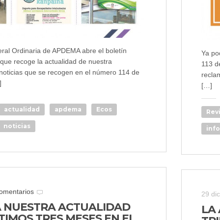
al Ordinaria de APDEMA abre el boletín
Ya po
que recoge la actualidad de nuestra
113 de
 noticias que se recogen en el número 114 de
recla
]
[…]
actualidad
apdema
Ecos
Rev
noticias
inf
omentarios
29 di
 NUESTRA ACTUALIDAD
LA
TIMOS TRES MESES EN EL