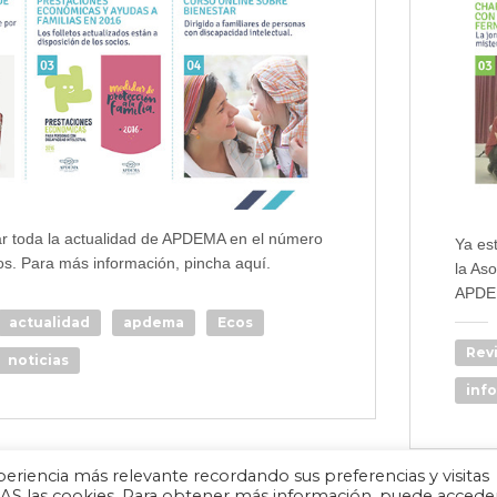
ar toda la actualidad de APDEMA en el número
Ya es
os. Para más información, pincha aquí.
la As
APDEM
actualidad
apdema
Ecos
Rev
noticias
inf
eriencia más relevante recordando sus preferencias y visitas
ODAS las cookies. Para obtener más información, puede accede