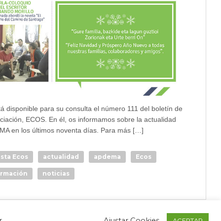
tá disponible para su consulta el número 111 del boletín de
ociación, ECOS. En él, os informamos sobre la actualidad
A en los últimos noventa días. Para más […]
ista Ecos
actualidad
apdema
Ecos
ormación
noticias
r
Ajustar Cookies
ACEPTAR