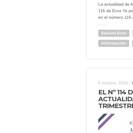
La actualidad de A
116 de Ecos Ya po
en el número 116 d
Revista Ecos
información
6 octubre, 2016
/
EL Nº 114
ACTUALID
TRIMESTR