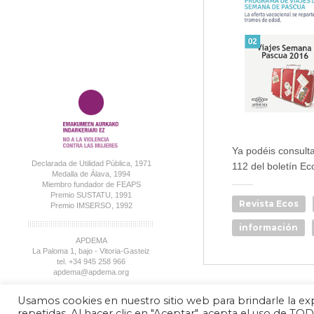
Ya podéis consult
Declarada de Utilidad Pública, 1971
112 del boletín Ec
Medalla de Álava, 1994
Miembro fundador de FEAPS
Premio SUSTATU, 1991
Revista Ecos
Premio IMSERSO, 1992
información
APDEMA
La Paloma 1, bajo - Vitoria-Gasteiz
tel. +34 945 258 966
apdema@apdema.org
Política de Privacidad
|
Aviso Legal
Usamos cookies en nuestro sitio web para brindarle la exp
Política Compliance
repetidas. Al hacer clic en "Aceptar", acepta el uso de T