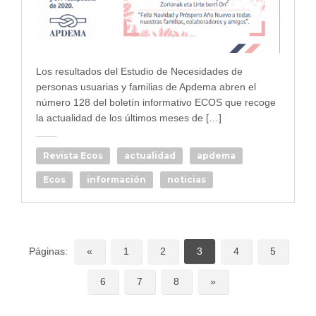
Los resultados del Estudio de Necesidades de
personas usuarias y familias de Apdema abren el
número 128 del boletín informativo ECOS que recoge
la actualidad de los últimos meses de […]
Revista Ecos
actualidad
apdema
Ecos
información
noticias
Páginas:
«
1
2
3
4
5
6
7
8
»