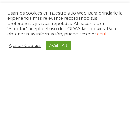
Usamos cookies en nuestro sitio web para brindarle la
experiencia más relevante recordando sus
preferencias y visitas repetidas. Al hacer clic en
"Aceptar", acepta el uso de TODAS las cookies. Para
obtener más información, puede acceder
aquí.
Ajustar Cookies
ACEPTAR
APDEMA
La Paloma 1, bajo - Vitoria-Gasteiz
tel. +34 945 258 966
apdema@apdema.org