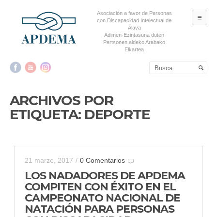
Asociación a favor de Personas
ME
con Discapacidad Intelectual de
Álava
Adimen-Ezintasuna duten
Pertsonen aldeko Arabako
Elkartea
Salta al contenido principal
Salta al contenido
secundario
ARCHIVOS POR
ETIQUETA:
DEPORTE
21 marzo, 2017
/
0 Comentarios
LOS NADADORES DE APDEMA
COMPITEN CON ÉXITO EN EL
CAMPEONATO NACIONAL DE
NATACIÓN PARA PERSONAS