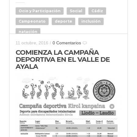
Ocio y Participación
Social
Cádiz
Campeonato
deporte
inclusión
natación
11 octubre, 2016
/
0 Comentarios
COMIENZA LA CAMPAÑA
DEPORTIVA EN EL VALLE DE
AYALA