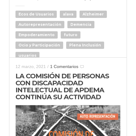
Ecos de Usuarios
alava
Alzheimer
Autorepresentación
Demencia
Empoderamiento
futuro
Ocio y Participación
Plena Inclusión
usuarios
12 marzo, 2021
/
1 Comentarios
LA COMISIÓN DE PERSONAS
CON DISCAPACIDAD
INTELECTUAL DE APDEMA
CONTINÚA SU ACTIVIDAD