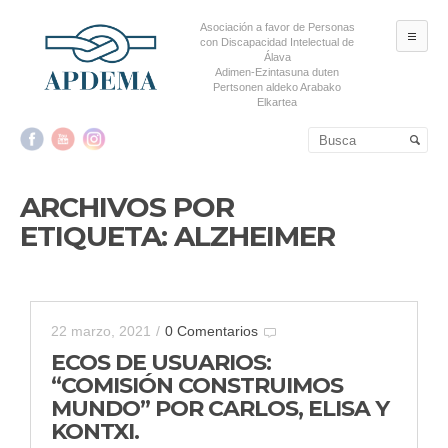
Asociación a favor de Personas
ME
con Discapacidad Intelectual de
Álava
Adimen-Ezintasuna duten
Pertsonen aldeko Arabako
Elkartea
Salta al contenido principal
Salta al contenido
secundario
ARCHIVOS POR
ETIQUETA:
ALZHEIMER
22 marzo, 2021
/
0 Comentarios
ECOS DE USUARIOS:
“COMISIÓN CONSTRUIMOS
MUNDO” POR CARLOS, ELISA Y
KONTXI.