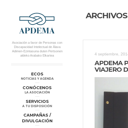
ARCHIVOS
Asociación a favor de Personas con
Discapacidad Intelectual de Álava
Adimen-Ezintasuna duten Pertsonen
4 septiembre, 201
aldeko Arabako Elkartea
APDEMA PA
VIAJERO D
MENÚ PRINCIPAL
Salta al
Salta al
ECOS
contenido
contenido
NOTICIAS Y AGENDA
secundario
principal
CONÓCENOS
LA ASOCIACIÓN
SERVICIOS
A TU DISPOSICIÓN
CAMPAÑAS /
DIVULGACIÓN