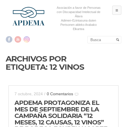
Asociación a favor de Personas
ME
con Discapacidad Intelectual de
Álava
Adimen-Ezintasuna duten
Pertsonen aldeko Arabako
Elkartea
Salta al contenido principal
Salta al contenido
secundario
ARCHIVOS POR
ETIQUETA:
12 VINOS
7 octubre, 2024
/
0 Comentarios
APDEMA PROTAGONIZA EL
MES DE SEPTIEMBRE DE LA
CAMPAÑA SOLIDARIA “12
MESES, 12 CAUSAS, 12 VINOS”