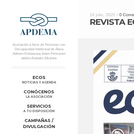
24 julio, 2020
/
0 Come
REVISTA E
Asociación a favor de Personas con
Discapacidad Intelectual de Álava
Adimen-Ezintasuna duten Pertsonen
aldeko Arabako Elkartea
MENÚ PRINCIPAL
Salta al
Salta al
ECOS
contenido
contenido
NOTICIAS Y AGENDA
secundario
principal
CONÓCENOS
LA ASOCIACIÓN
SERVICIOS
A TU DISPOSICIÓN
CAMPAÑAS /
DIVULGACIÓN