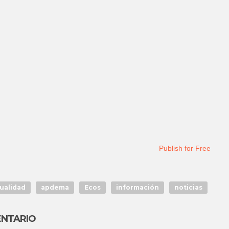
Publish for Free
ualidad
apdema
Ecos
información
noticias
ENTARIO