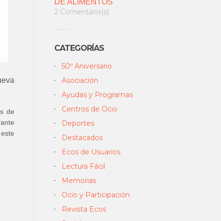
DE ALIMENTOS
2 Comentario(s)
CATEGORÍAS
50º Aniversario
Asociación
ueva
Ayudas y Programas
Centros de Ocio
as de
rante
Deportes
 este
Destacados
Ecos de Usuarios
Lectura Fácil
Memorias
Ocio y Participación
Revista Ecos