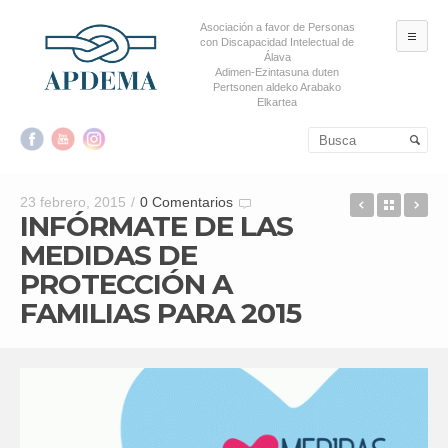
Asociación a favor de Personas
ME
con Discapacidad Intelectual de
Álava
Adimen-Ezintasuna duten
Pertsonen aldeko Arabako
Elkartea
Salta al contenido principal
Salta al contenido
secundario
EL CENTR
Back t
EL
23 febrero, 2015
/
0 Comentarios
INFÓRMATE DE LAS
MEDIDAS DE
PROTECCIÓN A
FAMILIAS PARA 2015