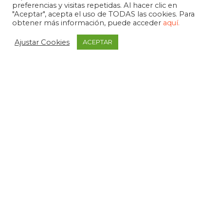
preferencias y visitas repetidas. Al hacer clic en
"Aceptar", acepta el uso de TODAS las cookies. Para
obtener más información, puede acceder
aquí.
Ajustar Cookies
ACEPTAR
APDEMA
La Paloma 1, bajo - Vitoria-Gasteiz
tel. +34 945 258 966
apdema@apdema.org
Política de Privacidad
|
Aviso Legal
Política Compliance
Declarada de Utilidad Pública, 1971
Medalla de Álava, 1994