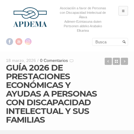
Asociación a favor de Personas
ME
con Discapacidad Intelectual de
Álava
Adimen-Ezintasuna duten
Pertsonen aldeko Arabako
Elkartea
Salta al contenido principal
Salta al contenido
secundario
TARJETA 
Back t
AP
18 marzo, 2026
/
0 Comentarios
GUÍA 2026 DE
PRESTACIONES
ECONÓMICAS Y
AYUDAS A PERSONAS
CON DISCAPACIDAD
INTELECTUAL Y SUS
FAMILIAS