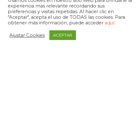
Usamos cookies en nuestro sitio web para brindarle la
experiencia más relevante recordando sus
preferencias y visitas repetidas. Al hacer clic en
"Aceptar", acepta el uso de TODAS las cookies. Para
obtener más información, puede acceder
aquí.
Ajustar Cookies
ACEPTAR
APDEMA
La Paloma 1, bajo - Vitoria-Gasteiz
tel. +34 945 258 966
apdema@apdema.org
Política de Privacidad
|
Aviso Legal
Política Compliance