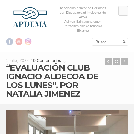
Asociación a favor de Personas
ME
con Discapacidad Intelectual de
Álava
Adimen-Ezintasuna duten
Pertsonen aldeko Arabako
Elkartea
Salta al contenido principal
Salta al contenido
secundario
ECOS DE 
Back t
30
1 julio, 2024
/
0 Comentarios
“EVALUACIÓN CLUB
IGNACIO ALDECOA DE
LOS LUNES”, POR
NATALIA JIMENEZ