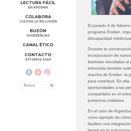
LECTURA FÁCIL
EN APDEMA
COLABORA
CULTIVA LA INCLUSIÓN
El pasado 4 de febrero
BUZÓN
programa Ereiten, impu
SUGERENCIAS
discapacidad intelectua
CANAL ÉTICO
Durante la conversación
CONTACTO
incorporación de nuevos
ESTAMOS AQUÍ
ikastolas vinculadas al
entrevista también su
marcha de Ereiten: la p
para contribuir. En ella
oportunidades a las per
compartidos en el ento
presencia cotidiana.
En el caso de Argantzun
como ejemplo de cómo e
facilitan una integraci
tienen en la autonomía,