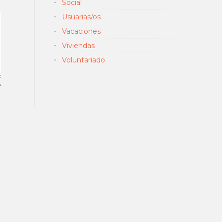
Social
en.
Usuarias/os
Vacaciones
Viviendas
Voluntariado
*