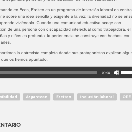
ando en Ecos, Ereiten es un programa de inserción laboral en centro
ne sobre una idea sencilla y exigente a la vez: la diversidad no se ens
e aprende viviéndola. Cuando una comunidad educativa acoge con
ción de una persona con discapacidad intelectual como trabajadora, el
ñas y niños es profundo: la pertenencia se construye con hechos, con
dades.
partimos la entrevista completa donde sus protagonistas explican algu
es que os hemos apuntado.
Utiliza
00:00
las
teclas
de
flecha
sibilidad
Argantzon
Ereiten
inclusión laboral
OPE
arriba
para
aumen
o
ENTARIO
dismin