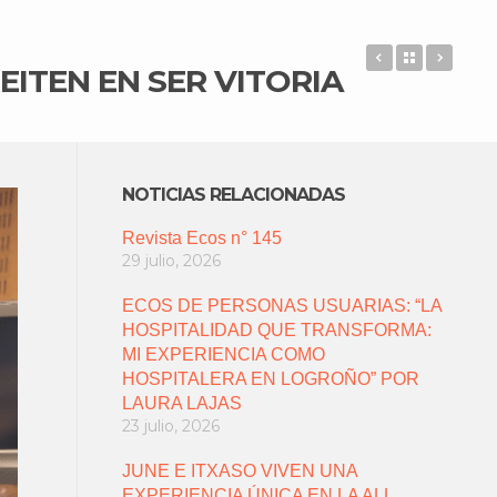
ECOS DE PE
Back to 
ECOS
ITEN EN SER VITORIA
NOTICIAS RELACIONADAS
Revista Ecos n° 145
29 julio, 2026
ECOS DE PERSONAS USUARIAS: “LA
HOSPITALIDAD QUE TRANSFORMA:
MI EXPERIENCIA COMO
HOSPITALERA EN LOGROÑO” POR
LAURA LAJAS
23 julio, 2026
JUNE E ITXASO VIVEN UNA
EXPERIENCIA ÚNICA EN LA ALL