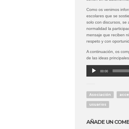
Como os venimos inform
escolares que se sostie
solo con discursos, s
normalidad la participa
mensaje que reciben ni
respeto y con oportuni
A continuación, os com
de las ideas principal
Reproductor
00:00
de
audio
Asociación
acce
usuarios
AÑADE UN COM