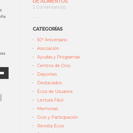
DE ALIMENTOS
2 Comentario(s)
s
eña
CATEGORÍAS
50º Aniversario
Asociación
nas
Ayudas y Programas
Centros de Ocio
Deportes
Destacados
Ecos de Usuarios
Lectura Fácil
/abajo
Memorias
tar
Ocio y Participación
Revista Ecos
uir