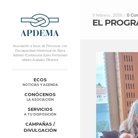
9 febrero, 2026
/
0 Com
EL PROGR
Asociación a favor de Personas con
Discapacidad Intelectual de Álava
Adimen-Ezintasuna duten Pertsonen
aldeko Arabako Elkartea
MENÚ PRINCIPAL
Salta al
Salta al
ECOS
contenido
contenido
NOTICIAS Y AGENDA
secundario
principal
CONÓCENOS
LA ASOCIACIÓN
SERVICIOS
A TU DISPOSICIÓN
CAMPAÑAS /
DIVULGACIÓN