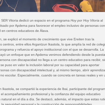
, SER Vitoria dedicó un espacio en el programa
Hoy por Hoy Vitoria
al
lsado por Apdema para favorecer el empleo inclusivo de personas con
l en centros educativos de Álava.
, se explicó el momento de crecimiento que vive Ereiten tras la
 centros, entre ellos Argantzun Ikastola, lo que amplía la red de coleg
 programa y refuerza el apoyo institucional con el que se desarrolla. La
brayó un enfoque que en Apdema venimos defendiendo desde la puest
ersona con discapacidad no llega a un centro educativo para recibir, s
, se puso en valor la inclusión laboral por su capacidad para aportar
sonas con discapacidad intelectual y, al mismo tiempo, abrir aprendiza
rno escolar. Especialmente, cuando se concreta en tareas reales y en 
 Ikastola, se compartió la experiencia de Ibai, participante del progra
l acompañamiento profesional y la confianza del equipo educativo
ón natural en el día a día. Se destacó, además, el impacto que estas rut
 la seguridad personal y la construcción de responsabilidades.