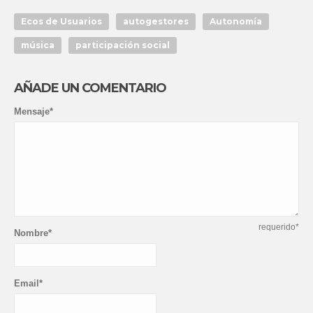
Ecos de Usuarios
autogestores
Autonomía
música
participación social
AÑADE UN COMENTARIO
Mensaje*
requerido*
Nombre*
Email*