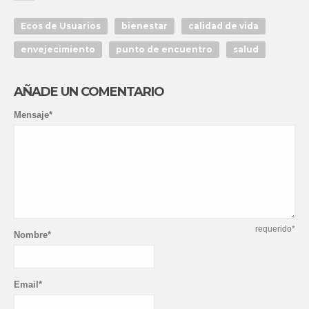
Ecos de Usuarios
bienestar
calidad de vida
envejecimiento
punto de encuentro
salud
AÑADE UN COMENTARIO
Mensaje*
requerido*
Nombre*
Email*