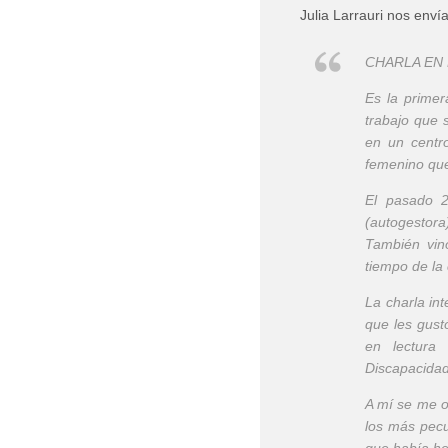
Julia Larrauri nos enví
CHARLA EN 
Es la primer
trabajo que 
en un centr
femenino que
El pasado 2
(autogestora
También vin
tiempo de la 
La charla in
que les gust
en lectura
Discapacidad 
A mí se me o
los más pecu