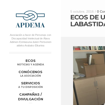
5 octubre, 2016
/
0 Co
ECOS DE 
LABASTID
Asociación a favor de Personas con
Discapacidad Intelectual de Álava
Adimen-Ezintasuna duten Pertsonen
aldeko Arabako Elkartea
MENÚ PRINCIPAL
Salta al
Salta al
ECOS
contenido
contenido
NOTICIAS Y AGENDA
secundario
principal
CONÓCENOS
LA ASOCIACIÓN
SERVICIOS
A TU DISPOSICIÓN
CAMPAÑAS /
DIVULGACIÓN