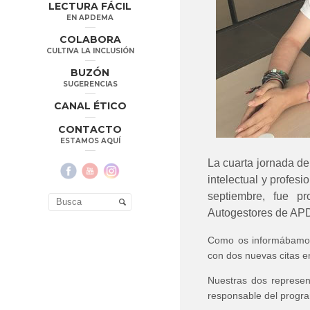
LECTURA FÁCIL
EN APDEMA
COLABORA
CULTIVA LA INCLUSIÓN
BUZÓN
SUGERENCIAS
CANAL ÉTICO
CONTACTO
ESTAMOS AQUÍ
La cuarta jornada d
intelectual y profes
septiembre, fue p
Autogestores de A
Como os informábamos 
con dos nuevas citas en
Nuestras dos represen
responsable del progr