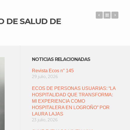
EL Nº 114 
Back to 
DOS 
O DE SALUD DE
NOTICIAS RELACIONADAS
Revista Ecos n° 145
29 julio, 2026
ECOS DE PERSONAS USUARIAS: “LA
HOSPITALIDAD QUE TRANSFORMA:
MI EXPERIENCIA COMO
HOSPITALERA EN LOGROÑO” POR
LAURA LAJAS
23 julio, 2026