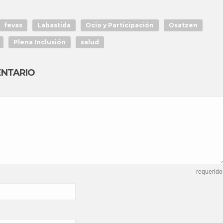
fevas
Labastida
Ocio y Participación
Osatzen
Plena Inclusión
salud
ENTARIO
requerido