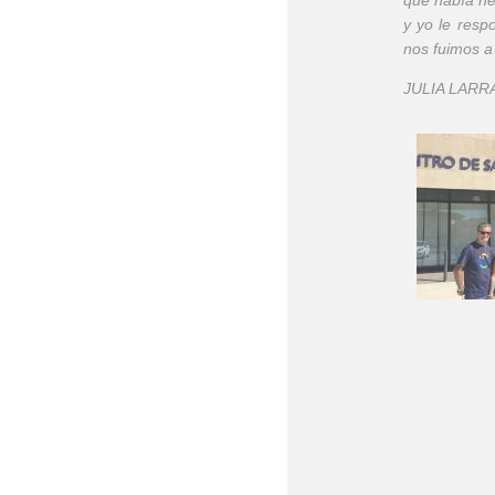
que había h
y yo le resp
nos fuimos a 
JULIA LARR