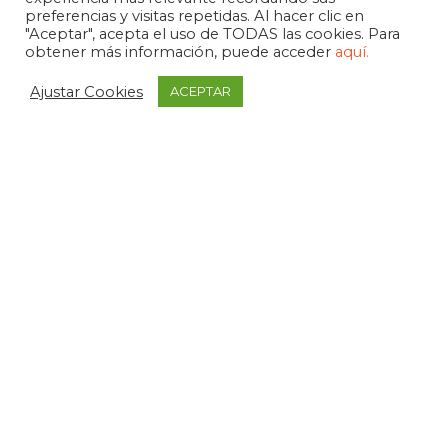
preferencias y visitas repetidas. Al hacer clic en
"Aceptar", acepta el uso de TODAS las cookies. Para
obtener más información, puede acceder
aquí.
Ajustar Cookies
ACEPTAR
APDEMA
La Paloma 1, bajo - Vitoria-Gasteiz
tel. +34 945 258 966
apdema@apdema.org
Política de Privacidad
|
Aviso Legal
Política Compliance
Declarada de Utilidad Pública, 1971