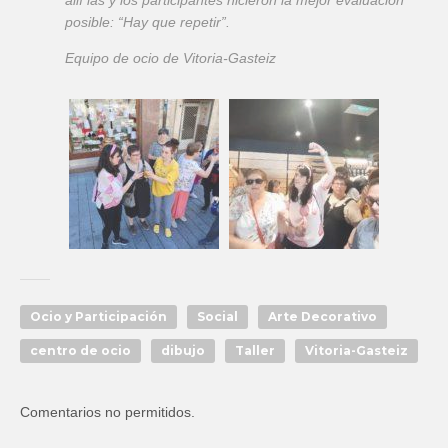
allí las y los participantes hicieron la mejor evaluación
posible: “Hay que repetir”.
Equipo de ocio de Vitoria-Gasteiz
Ocio y Participación
Social
Arte Decorativo
centro de ocio
dibujo
Taller
Vitoria-Gasteiz
Comentarios no permitidos.