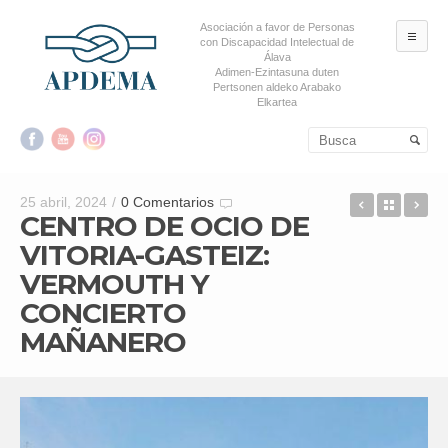
Asociación a favor de Personas
ME
con Discapacidad Intelectual de
Álava
Adimen-Ezintasuna duten
Pertsonen aldeko Arabako
Elkartea
Salta al contenido principal
Salta al contenido
secundario
APDEMA E
Back t
EC
25 abril, 2024
/
0 Comentarios
CENTRO DE OCIO DE
VITORIA-GASTEIZ:
VERMOUTH Y
CONCIERTO
MAÑANERO