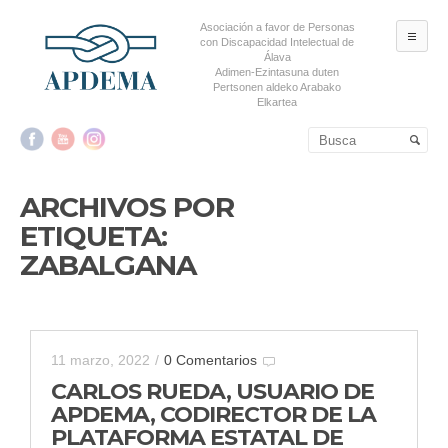
Asociación a favor de Personas
ME
con Discapacidad Intelectual de
Álava
Adimen-Ezintasuna duten
Pertsonen aldeko Arabako
Elkartea
Salta al contenido principal
Salta al contenido
secundario
ARCHIVOS POR
ETIQUETA:
ZABALGANA
11 marzo, 2022
/
0 Comentarios
CARLOS RUEDA, USUARIO DE
APDEMA, CODIRECTOR DE LA
PLATAFORMA ESTATAL DE