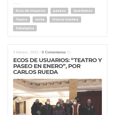
Ecos de Usuarios
paseos
Quedamos
Teatro
visita
Vitoria-Gasteiz
Zabalgana
3 febrero, 2022
/
0 Comentarios
ECOS DE USUARIOS: “TEATRO Y
PASEO EN ENERO”, POR
CARLOS RUEDA