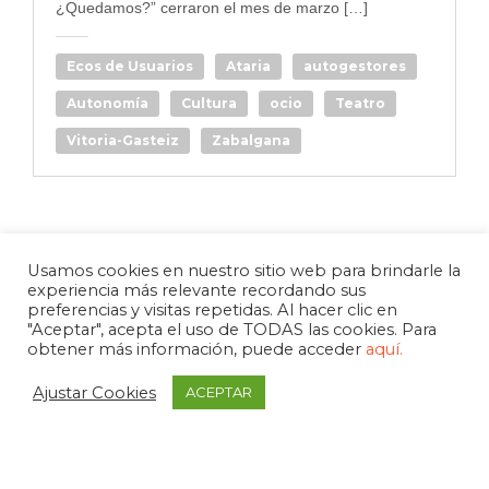
¿Quedamos?” cerraron el mes de marzo […]
Ecos de Usuarios
Ataria
autogestores
Autonomía
Cultura
ocio
Teatro
Vitoria-Gasteiz
Zabalgana
Usamos cookies en nuestro sitio web para brindarle la
experiencia más relevante recordando sus
preferencias y visitas repetidas. Al hacer clic en
"Aceptar", acepta el uso de TODAS las cookies. Para
obtener más información, puede acceder
aquí.
Ajustar Cookies
ACEPTAR