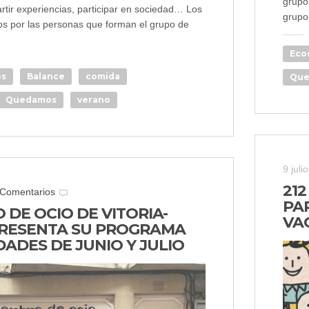
grupo
rtir experiencias, participar en sociedad… Los
grupo
dos por las personas que forman el grupo de
Eco
os
Balance
comida
Que
Quedamos
verano
9 juli
21
 Comentarios
PA
 DE OCIO DE VITORIA-
VA
PRESENTA SU PROGRAMA
DADES DE JUNIO Y JULIO