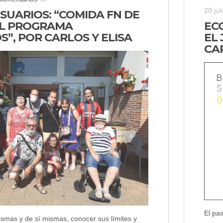
20 jul
SUARIOS: “COMIDA FN DE
L PROGRAMA
EC
”, POR CARLOS Y ELISA
EL 
CA
El pas
ismas y de sí mismas, conocer sus límites y