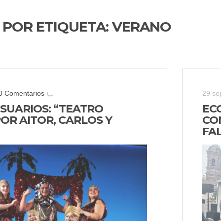
 POR ETIQUETA:
VERANO
0 Comentarios
29 se
USUARIOS: “TEATRO
EC
POR AITOR, CARLOS Y
CO
FA