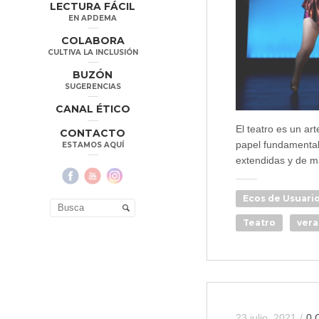
LECTURA FÁCIL
EN APDEMA
COLABORA
CULTIVA LA INCLUSIÓN
BUZÓN
SUGERENCIAS
CANAL ÉTICO
El teatro es un art
CONTACTO
papel fundamental
ESTAMOS AQUÍ
extendidas y de m
Ecos de Usuari
Teatro
ver
23 julio, 2021
/
0 