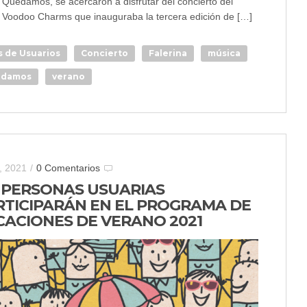
 Quedamos, se acercaron a disfrutar del concierto del
 Voodoo Charms que inauguraba la tercera edición de […]
s de Usuarios
Concierto
Falerina
música
damos
verano
o, 2021
/
0 Comentarios
2 PERSONAS USUARIAS
RTICIPARÁN EN EL PROGRAMA DE
CACIONES DE VERANO 2021