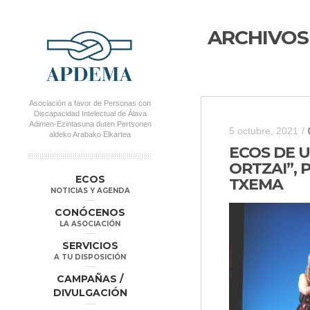
ARCHIVOS
Asociación a favor de Personas con
Discapacidad Intelectual de Álava
Adimen-Ezintasuna duten Pertsonen
5 octubre, 2021
/
aldeko Arabako Elkartea
ECOS DE 
ORTZAI”, 
MENÚ PRINCIPAL
Salta al
Salta al
ECOS
TXEMA
contenido
contenido
NOTICIAS Y AGENDA
secundario
principal
CONÓCENOS
LA ASOCIACIÓN
SERVICIOS
A TU DISPOSICIÓN
CAMPAÑAS /
DIVULGACIÓN