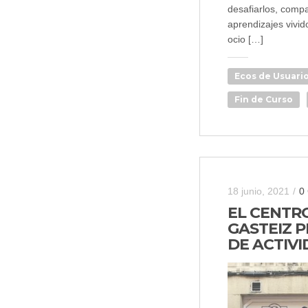
desafiarlos, compa
aprendizajes vivi
ocio […]
Ecos de Usuari
Fin de Curso
18 junio, 2021
/
0
EL CENTRO
GASTEIZ 
DE ACTIVI