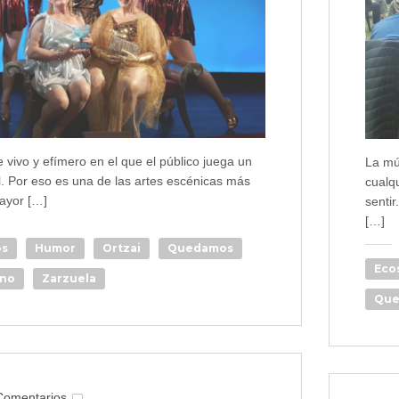
e vivo y efímero en el que el público juega un
La mú
. Por eso es una de las artes escénicas más
cualq
ayor […]
senti
[…]
os
Humor
Ortzai
Quedamos
Eco
ano
Zarzuela
Que
Comentarios