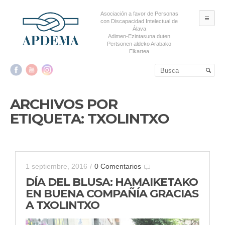
Asociación a favor de Personas
ME
con Discapacidad Intelectual de
Álava
Adimen-Ezintasuna duten
Pertsonen aldeko Arabako
Elkartea
Salta al contenido principal
Salta al contenido
secundario
ARCHIVOS POR
ETIQUETA:
TXOLINTXO
1 septiembre, 2016
/
0 Comentarios
DÍA DEL BLUSA: HAMAIKETAKO
EN BUENA COMPAÑÍA GRACIAS
A TXOLINTXO