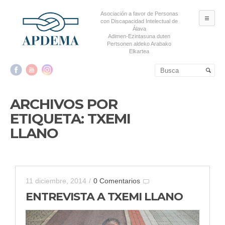
Asociación a favor de Personas
ME
con Discapacidad Intelectual de
Álava
Adimen-Ezintasuna duten
Pertsonen aldeko Arabako
Elkartea
Salta al contenido principal
Salta al contenido
secundario
ARCHIVOS POR
ETIQUETA:
TXEMI
LLANO
11 diciembre, 2014
/
0 Comentarios
ENTREVISTA A TXEMI LLANO