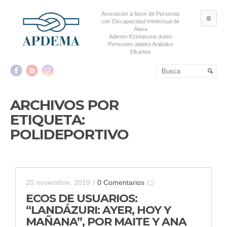
Asociación a favor de Personas
ME
con Discapacidad Intelectual de
Álava
Adimen-Ezintasuna duten
Pertsonen aldeko Arabako
Elkartea
Salta al contenido principal
Salta al contenido
secundario
ARCHIVOS POR
ETIQUETA:
POLIDEPORTIVO
20 noviembre, 2019
/
0 Comentarios
ECOS DE USUARIOS:
“LANDÁZURI: AYER, HOY Y
MAÑANA”, POR MAITE Y ANA