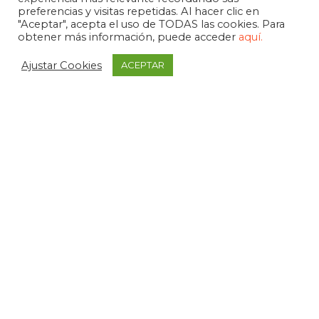
preferencias y visitas repetidas. Al hacer clic en
"Aceptar", acepta el uso de TODAS las cookies. Para
obtener más información, puede acceder
aquí.
Ajustar Cookies
ACEPTAR
APDEMA
La Paloma 1, bajo - Vitoria-Gasteiz
tel. +34 945 258 966
apdema@apdema.org
Política de Privacidad
|
Aviso Legal
Política Compliance
Declarada de Utilidad Pública, 1971