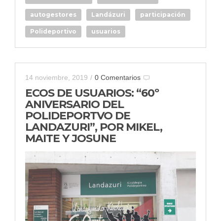
autogestores
Landázuri
participación
Polideportivo
usuarios
14 noviembre, 2019
/
0 Comentarios
ECOS DE USUARIOS: “60º
ANIVERSARIO DEL
POLIDEPORTVO DE
LANDAZURI”, POR MIKEL,
MAITE Y JOSUNE