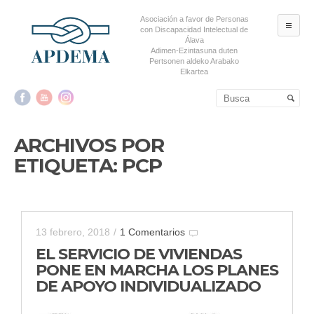
Asociación a favor de Personas
ME
con Discapacidad Intelectual de
Álava
Adimen-Ezintasuna duten
Pertsonen aldeko Arabako
Elkartea
Salta al contenido principal
Salta al contenido
secundario
ARCHIVOS POR
ETIQUETA:
PCP
13 febrero, 2018
/
1 Comentarios
EL SERVICIO DE VIVIENDAS
PONE EN MARCHA LOS PLANES
DE APOYO INDIVIDUALIZADO