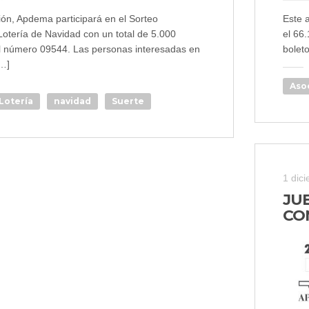
ión, Apdema participará en el Sorteo
Este 
Lotería de Navidad con un total de 5.000
el 66
el número 09544. Las personas interesadas en
bolet
[…]
Aso
Lotería
navidad
Suerte
1 dic
JU
CO