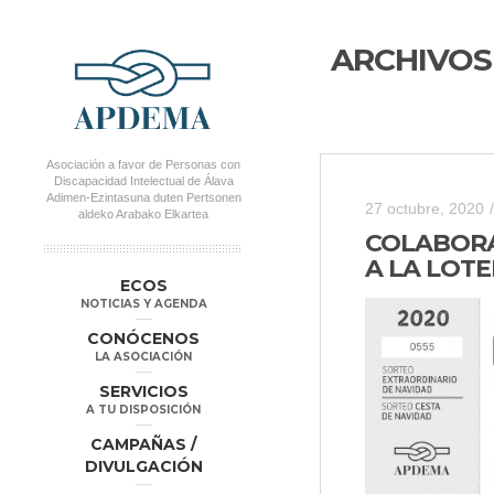
ARCHIVOS
Asociación a favor de Personas con
Discapacidad Intelectual de Álava
Adimen-Ezintasuna duten Pertsonen
27 octubre, 2020
/
aldeko Arabako Elkartea
COLABOR
A LA LOTE
MENÚ PRINCIPAL
Salta al
Salta al
ECOS
contenido
contenido
NOTICIAS Y AGENDA
secundario
principal
CONÓCENOS
LA ASOCIACIÓN
SERVICIOS
A TU DISPOSICIÓN
CAMPAÑAS /
DIVULGACIÓN