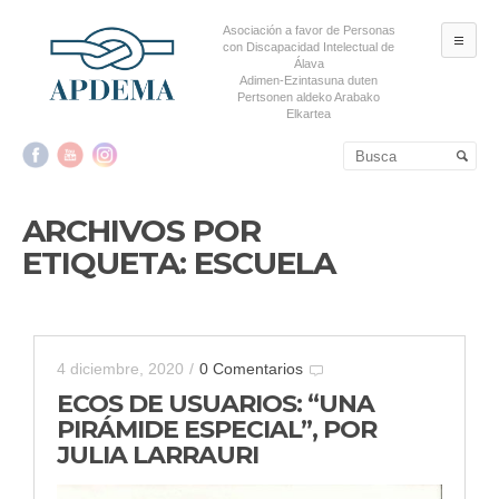
Asociación a favor de Personas
ME
con Discapacidad Intelectual de
Álava
Adimen-Ezintasuna duten
Pertsonen aldeko Arabako
Elkartea
Salta al contenido principal
Salta al contenido
secundario
ARCHIVOS POR
ETIQUETA:
ESCUELA
4 diciembre, 2020
/
0 Comentarios
ECOS DE USUARIOS: “UNA
PIRÁMIDE ESPECIAL”, POR
JULIA LARRAURI