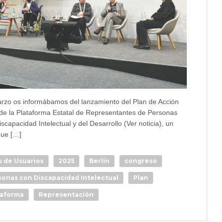
rzo os informábamos del lanzamiento del Plan de Acción
de la Plataforma Estatal de Representantes de Personas
scapacidad Intelectual y del Desarrollo (Ver noticia), un
que […]
s de Usuarios
2025
Berlín
congreso
sonas con Discapacidad Intelectual
Plan
taforma
Representación