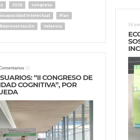
os
2025
congreso
iscapacidad Intelectual
Plan
16 ju
Representación
Valencia
EC
SO
IN
Comentarios
SUARIOS: “II CONGRESO DE
IDAD COGNITIVA”, POR
UEDA