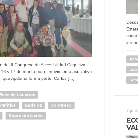
Desde
Estat
usuar
jorna
Aso
e del II Congreso de Accesibilidad Cognitiva
con
 16 y 17 de marzo por el movimiento asociativo
del que Apdema forma parte. Carlos […]
Sos
Ecos de Usuarios
ognitiva
Badajoz
congreso
7 juni
Representación
EC
VA