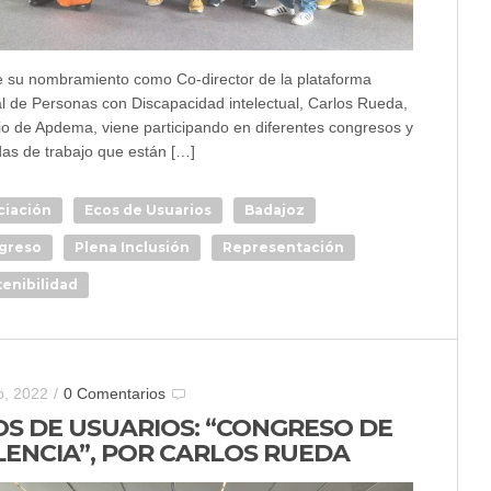
 su nombramiento como Co-director de la plataforma
al de Personas con Discapacidad intelectual, Carlos Rueda,
io de Apdema, viene participando en diferentes congresos y
das de trabajo que están […]
ciación
Ecos de Usuarios
Badajoz
greso
Plena Inclusión
Representación
tenibilidad
o, 2022
/
0 Comentarios
OS DE USUARIOS: “CONGRESO DE
LENCIA”, POR CARLOS RUEDA