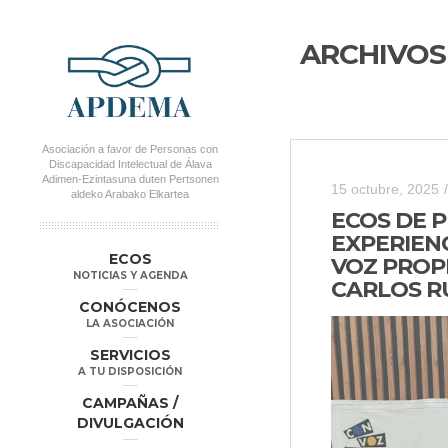
ARCHIVOS
Asociación a favor de Personas con
Discapacidad Intelectual de Álava
Adimen-Ezintasuna duten Pertsonen
15 octubre, 2025
/
aldeko Arabako Elkartea
ECOS DE P
EXPERIEN
MENÚ PRINCIPAL
Salta al
Salta al
ECOS
VOZ PROPI
contenido
contenido
NOTICIAS Y AGENDA
CARLOS R
secundario
principal
CONÓCENOS
LA ASOCIACIÓN
SERVICIOS
A TU DISPOSICIÓN
CAMPAÑAS /
DIVULGACIÓN