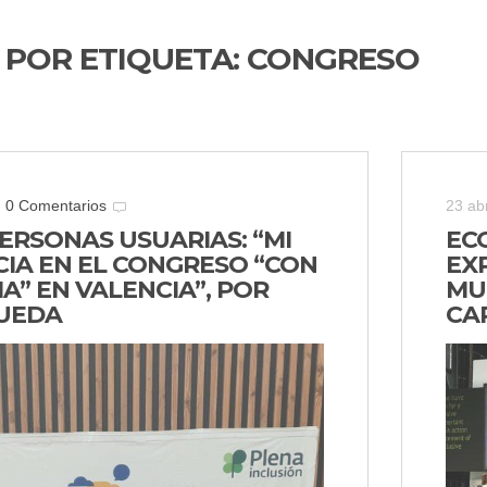
 POR ETIQUETA:
CONGRESO
0 Comentarios
23 abr
ERSONAS USUARIAS: “MI
EC
CIA EN EL CONGRESO “CON
EX
A” EN VALENCIA”, POR
MU
UEDA
CA