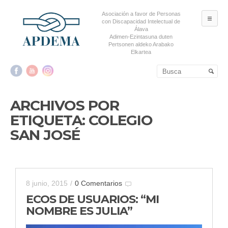
Asociación a favor de Personas
ME
con Discapacidad Intelectual de
Álava
Adimen-Ezintasuna duten
Pertsonen aldeko Arabako
Elkartea
Salta al contenido principal
Salta al contenido
secundario
ARCHIVOS POR
ETIQUETA:
COLEGIO
SAN JOSÉ
8 junio, 2015
/
0 Comentarios
ECOS DE USUARIOS: “MI
NOMBRE ES JULIA”