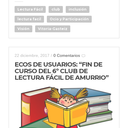
Lectura Fácil
club
inclusión
lectura facil
Ocio y Participación
Visión
Vitoria-Gasteiz
22 diciembre, 2017
/
0 Comentarios
ECOS DE USUARIOS: “FIN DE
CURSO DEL 6º CLUB DE
LECTURA FÁCIL DE AMURRIO”