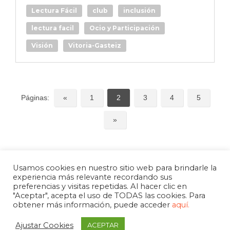
Lectura Fácil
club
inclusión
lectura facil
Ocio y Participación
Visión
Vitoria-Gasteiz
Páginas:
«
1
2
3
4
5
»
Usamos cookies en nuestro sitio web para brindarle la
experiencia más relevante recordando sus
preferencias y visitas repetidas. Al hacer clic en
"Aceptar", acepta el uso de TODAS las cookies. Para
obtener más información, puede acceder
aquí.
Ajustar Cookies
ACEPTAR