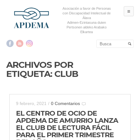
Asociación a favor de Personas
ME
con Discapacidad Intelectual de
Álava
Adimen-Ezintasuna duten
Pertsonen aldeko Arabako
Elkartea
Salta al contenido principal
Salta al contenido
secundario
ARCHIVOS POR
ETIQUETA:
CLUB
9 febrero, 2021
/
0 Comentarios
EL CENTRO DE OCIO DE
APDEMA DE AMURRIO LANZA
EL CLUB DE LECTURA FÁCIL
PARA EL PRIMER TRIMESTRE