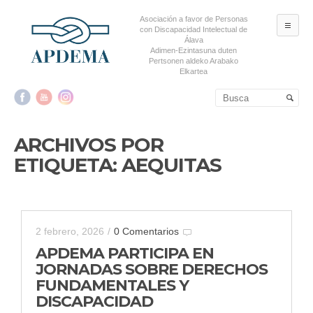
Asociación a favor de Personas
ME
con Discapacidad Intelectual de
Álava
Adimen-Ezintasuna duten
Pertsonen aldeko Arabako
Elkartea
Salta al contenido principal
Salta al contenido
secundario
ARCHIVOS POR
ETIQUETA:
AEQUITAS
2 febrero, 2026
/
0 Comentarios
APDEMA PARTICIPA EN
JORNADAS SOBRE DERECHOS
FUNDAMENTALES Y
DISCAPACIDAD