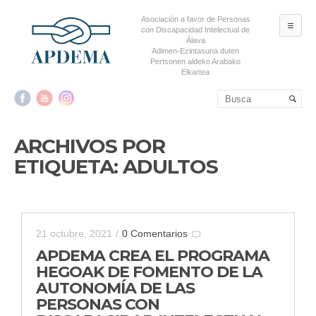
Asociación a favor de Personas
ME
con Discapacidad Intelectual de
Álava
Adimen-Ezintasuna duten
Pertsonen aldeko Arabako
Elkartea
Salta al contenido principal
Salta al contenido
secundario
ARCHIVOS POR
ETIQUETA:
ADULTOS
21 octubre, 2021
/
0 Comentarios
APDEMA CREA EL PROGRAMA
HEGOAK DE FOMENTO DE LA
AUTONOMÍA DE LAS
PERSONAS CON