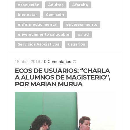
Asociación
Adultos
Afaraba
bienestar
Comisión
enfermedad mental
envejecimiento
envejecimiento saludable
salud
Servicios Asociativos
usuarios
15 abril, 2019
/
0 Comentarios
ECOS DE USUARIOS: “CHARLA
A ALUMNOS DE MAGISTERIO”,
POR MARIAN MURUA