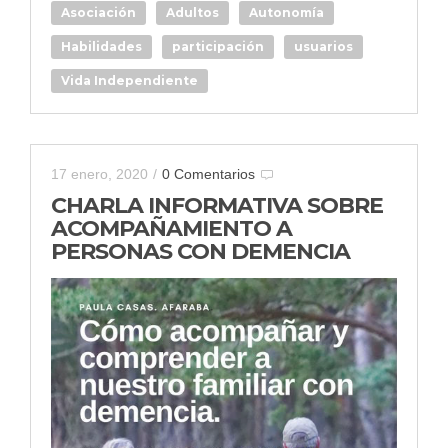
Asociación
Adultos
Autonomía
Habilidades
participación
usuarios
Vida Independiente
17 enero, 2020
/
0 Comentarios
CHARLA INFORMATIVA SOBRE
ACOMPAÑAMIENTO A
PERSONAS CON DEMENCIA